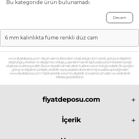
Bu kategoride ürün bulunamadı.
Devam
6 mm kalınlıkta füme renkli düz cam
www.fiyatdeposu.com ‘da yer alan kullanıcıların oluşturduğu tüm içerik, görüş ve bilgilerin
doğruluğu, eksiksiz ve değişmez olduğu, yayınlanması ile ilgili yasal yükümlülükler içeriği
oluşturan kullanıcıya aittir. Bunun teyidini almak direk kullanıcı sorumluluğundadır. Bu içeriğin,
görüş ve bilgilerin yanlışlık, eksiklik veya yasalarla düzenlenmiş kurallara aykırılığından
www.fiyatdeposu.com hiçbir şekilde sorumlu değildir. Sorularınız için satıcı ve üreticilerle
irtibata geçebilirsiniz.
fiyatdeposu.com
İçerik