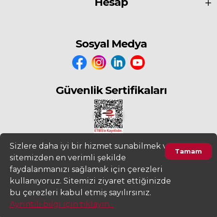
Hesap
Sosyal Medya
Güvenlik Sertifikaları
Sizlere daha iyi bir hizmet sunabilmek ve
Tamam
sitemizden en verimli şekilde
2022
www.fiyatdeposu.com
Altera Bilgi Teknolojileri LTD. ŞTİ. Her
faydalanmanızı sağlamak için çerezleri
Hakkı Saklıdır.
kullanıyoruz. Sitemizi ziyaret ettiğinizde
Gizlilik ve KVKK Aydınlatma Metni
Kullanım Sözleşmesi
bu çerezleri kabul etmiş sayılırsınız.
Ayrıntılı bilgi için tıklayın...