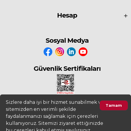
Hesap
Sosyal Medya
Güvenlik Sertifikaları
Sizlere daha iyi bir hizmet sunabilmek ve
Tamam
sitemizden en verimli şekilde
2022
www.fiyatdeposu.com
Altera Bilgi Teknolojileri LTD. ŞTİ. Her
faydalanmanızı sağlamak için çerezleri
Hakkı Saklıdır.
kullanıyoruz. Sitemizi ziyaret ettiğinizde
Gizlilik ve KVKK Aydınlatma Metni
Kullanım Sözleşmesi
bu çerezleri kabul etmiş sayılırsınız.