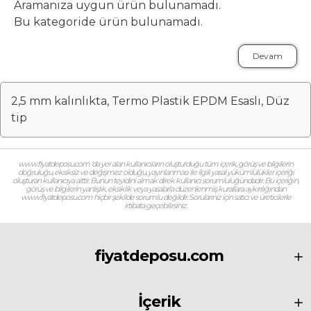
Aramanıza uygun ürün bulunamadı.
Bu kategoride ürün bulunamadı.
Devam
2,5 mm kalınlıkta, Termo Plastik EPDM Esaslı, Düz
tip
www.fiyatdeposu.com ‘da yer alan kullanıcıların oluşturduğu tüm içerik, görüş ve bilgilerin
doğruluğu, eksiksiz ve değişmez olduğu, yayınlanması ile ilgili yasal yükümlülükler içeriği
oluşturan kullanıcıya aittir. Bunun teyidini almak direk kullanıcı sorumluluğundadır. Bu içeriğin,
görüş ve bilgilerin yanlışlık, eksiklik veya yasalarla düzenlenmiş kurallara aykırılığından
www.fiyatdeposu.com hiçbir şekilde sorumlu değildir. Sorularınız için satıcı ve üreticilerle
irtibata geçebilirsiniz.
fiyatdeposu.com
İçerik