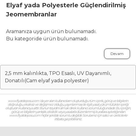
Elyaf yada Polyesterle Güçlendirilmiş
Jeomembranlar
Aramanıza uygun ürün bulunamadı.
Bu kategoride ürün bulunamadı.
Devam
2,5 mm kalınlıkta, TPO Esaslı, UV Dayanımlı,
Donatılı(Cam elyaf yada polyester)
www.fiyatdeposu.com ‘da yer alan kullanıcıların oluşturduğu tüm içerik, görüş ve bilgilerin
doğruluğu, eksiksiz ve değişmez olduğu, yayınlanması ile ilgili yasal yükümlülükler içeriği
oluşturan kullanıcıya aittir. Bunun teyidini almak direk kullanıcı sorumluluğundadır. Bu içeriğin,
görüş ve bilgilerin yanlışlık, eksiklik veya yasalarla düzenlenmiş kurallara aykırılığından
www.fiyatdeposu.com hiçbir şekilde sorumlu değildir. Sorularınız için satıcı ve üreticilerle
irtibata geçebilirsiniz.