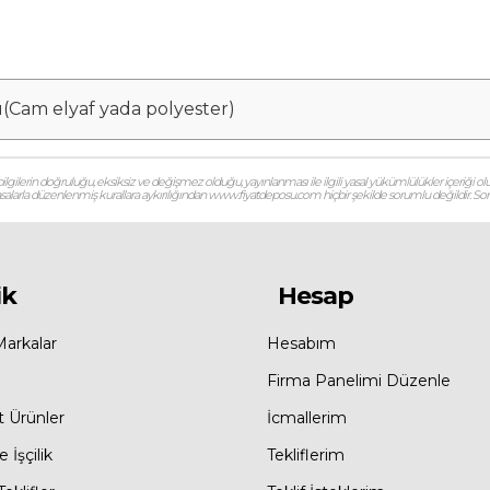
ı(Cam elyaf yada polyester)
gilerin doğruluğu, eksiksiz ve değişmez olduğu, yayınlanması ile ilgili yasal yükümlülükler içeriği olu
 yasalarla düzenlenmiş kurallara aykırılığından www.fiyatdeposu.com hiçbir şekilde sorumlu değildir. Soruların
ik
Hesap
Markalar
Hesabım
Firma Panelimi Düzenle
t Ürünler
İcmallerim
 İşçilik
Tekliflerim