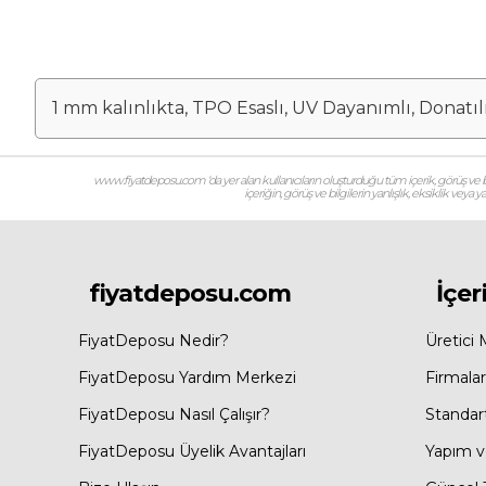
1 mm kalınlıkta, TPO Esaslı, UV Dayanımlı, Donatıl
www.fiyatdeposu.com ‘da yer alan kullanıcıların oluşturduğu tüm içerik, görüş ve bil
içeriğin, görüş ve bilgilerin yanlışlık, eksiklik veya
fiyatdeposu.com
İçer
FiyatDeposu Nedir?
Üretici 
FiyatDeposu Yardım Merkezi
Firmalar
FiyatDeposu Nasıl Çalışır?
Standar
FiyatDeposu Üyelik Avantajları
Yapım ve