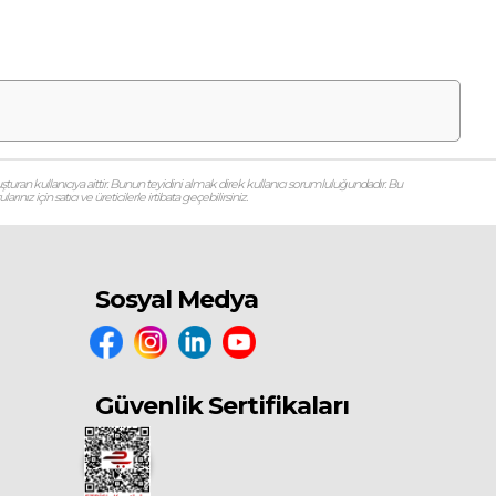
şturan kullanıcıya aittir. Bunun teyidini almak direk kullanıcı sorumluluğundadır. Bu
ız için satıcı ve üreticilerle irtibata geçebilirsiniz.
Sosyal Medya
Güvenlik Sertifikaları