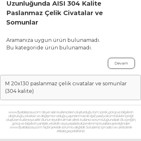
Uzunluğunda AISI 304 Kalite
Paslanmaz Çelik Civatalar ve
Somunlar
Aramanıza uygun ürün bulunamadı.
Bu kategoride ürün bulunamadı.
Devam
M 20x130 paslanmaz çelik cıvatalar ve somunlar
(304 kalite)
www.fiyatdeposu.com ‘da yer alan kullanıcıların oluşturduğu tüm içerik, görüş ve bilgilerin
doğruluğu, eksiksiz ve değişmez olduğu, yayınlanması ile ilgili yasal yükümlülükler içeriği
oluşturan kullanıcıya aittir. Bunun teyidini almak direk kullanıcı sorumluluğundadır. Bu içeriğin,
görüş ve bilgilerin yanlışlık, eksiklik veya yasalarla düzenlenmiş kurallara aykırılığından
www.fiyatdeposu.com hiçbir şekilde sorumlu değildir. Sorularınız için satıcı ve üreticilerle
irtibata geçebilirsiniz.