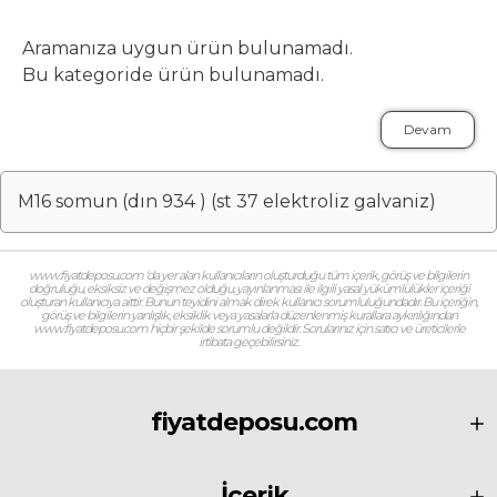
Aramanıza uygun ürün bulunamadı.
Bu kategoride ürün bulunamadı.
Devam
M16 somun (dın 934 ) (st 37 elektroliz galvaniz)
www.fiyatdeposu.com ‘da yer alan kullanıcıların oluşturduğu tüm içerik, görüş ve bilgilerin
doğruluğu, eksiksiz ve değişmez olduğu, yayınlanması ile ilgili yasal yükümlülükler içeriği
oluşturan kullanıcıya aittir. Bunun teyidini almak direk kullanıcı sorumluluğundadır. Bu içeriğin,
görüş ve bilgilerin yanlışlık, eksiklik veya yasalarla düzenlenmiş kurallara aykırılığından
www.fiyatdeposu.com hiçbir şekilde sorumlu değildir. Sorularınız için satıcı ve üreticilerle
irtibata geçebilirsiniz.
fiyatdeposu.com
İçerik