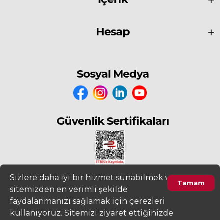
Hesap
Sosyal Medya
Güvenlik Sertifikaları
Sizlere daha iyi bir hizmet sunabilmek ve
Tamam
sitemizden en verimli şekilde
2022
www.fiyatdeposu.com
Altera Bilgi Teknolojileri LTD. ŞTİ. Her
faydalanmanızı sağlamak için çerezleri
Hakkı Saklıdır.
kullanıyoruz. Sitemizi ziyaret ettiğinizde