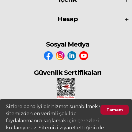
Hesap
Sosyal Medya
Güvenlik Sertifikaları
Sizlere daha iyi bir hizmet sunabilmek ve
Tamam
sitemizden en verimli şekilde
2022
www.fiyatdeposu.com
Altera Bilgi Teknolojileri LTD. ŞTİ. Her
faydalanmanızı sağlamak için çerezleri
Hakkı Saklıdır.
kullanıyoruz. Sitemizi ziyaret ettiğinizde