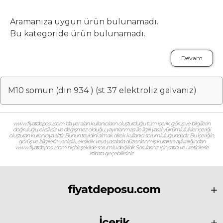
Aramanıza uygun ürün bulunamadı.
Bu kategoride ürün bulunamadı.
Devam
M10 somun (dın 934 ) (st 37 elektroliz galvaniz)
www.fiyatdeposu.com ‘da yer alan kullanıcıların oluşturduğu tüm içerik, görüş ve bilgilerin
doğruluğu, eksiksiz ve değişmez olduğu, yayınlanması ile ilgili yasal yükümlülükler içeriği
oluşturan kullanıcıya aittir. Bunun teyidini almak direk kullanıcı sorumluluğundadır. Bu içeriğin,
görüş ve bilgilerin yanlışlık, eksiklik veya yasalarla düzenlenmiş kurallara aykırılığından
www.fiyatdeposu.com hiçbir şekilde sorumlu değildir. Sorularınız için satıcı ve üreticilerle
irtibata geçebilirsiniz.
fiyatdeposu.com
İçerik