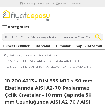
Giriş Yap
Kayıt Ol
Tanıtım Videosu
Kategoriler
Güncel Teklifler
Markalar
Firmalar
Yapı Platformu
İNŞAAT
ÜSTYAPI
İNCE İNŞAAT
DIŞ CEPHE ELEMANLARI ve UYGULAMA YAPILMASI
DIŞ CEPHE MEKANİK MONTAJ ELEMANLARI
CİVATALAR
10.200.4213 - DIN 933 M10 x 50 mm
Ebatlarında AISI A2-70 Paslanmaz
Çelik Cıvatalar - 10 mm Çapında 50
mm Uzunluğunda AISI A2 70 / AISI