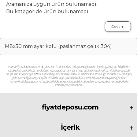
Aramanıza uygun ürün bulunamadı.
Bu kategoride ürün bulunamadı.
Devam
M8x50 mm ayar kolu (paslanmaz çelik 304)
www.fiyatdeposu.com ‘da yer alan kullanıcıların oluşturduğu tüm içerik, görüş ve bilgilerin
doğruluğu, eksiksiz ve değişmez olduğu, yayınlanması ile ilgili yasal yükümlülükler içeriği
oluşturan kullanıcıya aittir. Bunun teyidini almak direk kullanıcı sorumluluğundadır. Bu içeriğin,
görüş ve bilgilerin yanlışlık, eksiklik veya yasalarla düzenlenmiş kurallara aykırılığından
www.fiyatdeposu.com hiçbir şekilde sorumlu değildir. Sorularınız için satıcı ve üreticilerle
irtibata geçebilirsiniz.
fiyatdeposu.com
İçerik