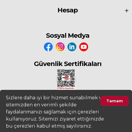
Hesap
Sosyal Medya
Güvenlik Sertifikaları
Sizlere daha iyi bir hizmet sunabilmek ve
Tamam
sitemizden en verimli şekilde
2022
www.fiyatdeposu.com
Altera Bilgi Teknolojileri LTD. ŞTİ. Her
faydalanmanızı sağlamak için çerezleri
Hakkı Saklıdır.
kullanıyoruz. Sitemizi ziyaret ettiğinizde
Gizlilik ve KVKK Aydınlatma Metni
Kullanım Sözleşmesi
bu çerezleri kabul etmiş sayılırsınız.