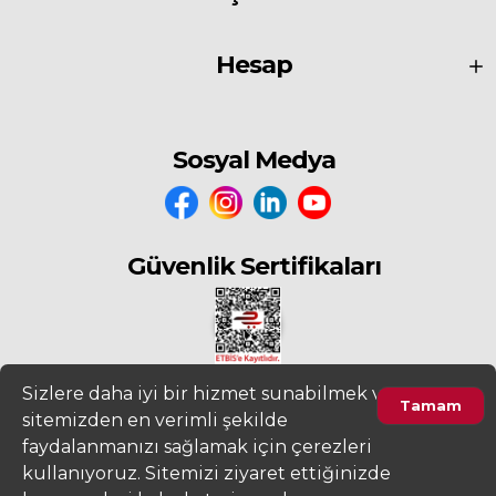
Hesap
Sosyal Medya
Güvenlik Sertifikaları
Sizlere daha iyi bir hizmet sunabilmek ve
Tamam
sitemizden en verimli şekilde
2022
www.fiyatdeposu.com
Altera Bilgi Teknolojileri LTD. ŞTİ. Her
faydalanmanızı sağlamak için çerezleri
Hakkı Saklıdır.
kullanıyoruz. Sitemizi ziyaret ettiğinizde