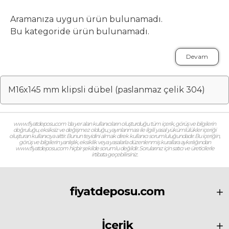
Aramanıza uygun ürün bulunamadı.
Bu kategoride ürün bulunamadı.
Devam
M16x145 mm klipsli dübel (paslanmaz çelik 304)
www.fiyatdeposu.com ‘da yer alan kullanıcıların oluşturduğu tüm içerik, görüş ve bilgilerin
doğruluğu, eksiksiz ve değişmez olduğu, yayınlanması ile ilgili yasal yükümlülükler içeriği
oluşturan kullanıcıya aittir. Bunun teyidini almak direk kullanıcı sorumluluğundadır. Bu içeriğin,
görüş ve bilgilerin yanlışlık, eksiklik veya yasalarla düzenlenmiş kurallara aykırılığından
www.fiyatdeposu.com hiçbir şekilde sorumlu değildir. Sorularınız için satıcı ve üreticilerle
irtibata geçebilirsiniz.
fiyatdeposu.com
İçerik