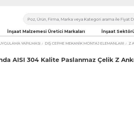
İnşaat Malzemesi Üretici Markaları
İnşaat Sektörü
 UYGULAMA YAPILMASI
DIŞ CEPHE MEKANİK MONTAJ ELEMANLARI
Z 
nda AISI 304 Kalite Paslanmaz Çelik Z Ankr