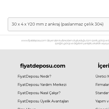
30 x 4 x Y20 mm z ankraj (paslanmaz çelik 304)
www.fiyatdeposu.com ‘da yer alan kullanıcıların oluşturduğu tüm içerik, görüş ve bil
içeriğin, görüş ve bilgilerin yanlışlık, eksiklik veya
fiyatdeposu.com
İçer
FiyatDeposu Nedir?
Üretici 
FiyatDeposu Yardım Merkezi
Firmalar
FiyatDeposu Nasıl Çalışır?
Standar
FiyatDeposu Üyelik Avantajları
Yapım ve