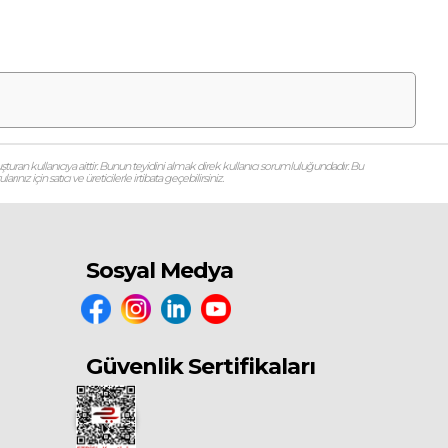
şturan kullanıcıya aittir. Bunun teyidini almak direk kullanıcı sorumluluğundadır. Bu
ız için satıcı ve üreticilerle irtibata geçebilirsiniz.
Sosyal Medya
Güvenlik Sertifikaları