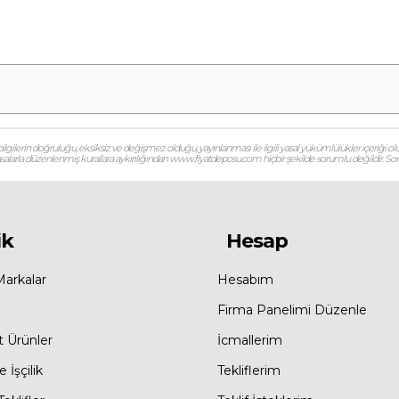
gilerin doğruluğu, eksiksiz ve değişmez olduğu, yayınlanması ile ilgili yasal yükümlülükler içeriği olu
 yasalarla düzenlenmiş kurallara aykırılığından www.fiyatdeposu.com hiçbir şekilde sorumlu değildir. Soruların
ik
Hesap
Markalar
Hesabım
Firma Panelimi Düzenle
t Ürünler
İcmallerim
 İşçilik
Tekliflerim