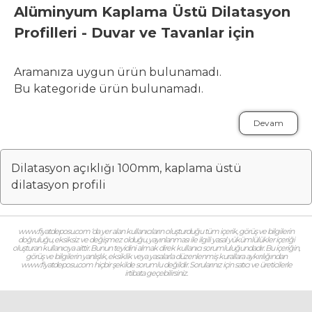
Alüminyum Kaplama Üstü Dilatasyon
Profilleri - Duvar ve Tavanlar için
Aramanıza uygun ürün bulunamadı.
Bu kategoride ürün bulunamadı.
Devam
Dilatasyon açıklığı 100mm, kaplama üstü
dilatasyon profili
www.fiyatdeposu.com ‘da yer alan kullanıcıların oluşturduğu tüm içerik, görüş ve bilgilerin
doğruluğu, eksiksiz ve değişmez olduğu, yayınlanması ile ilgili yasal yükümlülükler içeriği
oluşturan kullanıcıya aittir. Bunun teyidini almak direk kullanıcı sorumluluğundadır. Bu içeriğin,
görüş ve bilgilerin yanlışlık, eksiklik veya yasalarla düzenlenmiş kurallara aykırılığından
www.fiyatdeposu.com hiçbir şekilde sorumlu değildir. Sorularınız için satıcı ve üreticilerle
irtibata geçebilirsiniz.