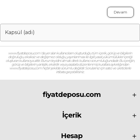
Devam
Kapsül (adi)
www.fiyatdeposu.com ‘da yer alan kullanıcıların oluşturduğu tüm içerik, görüş ve bilgilerin
doğruluğu, eksiksiz ve değişmez olduğu, yayınlanması ile ilgili yasal yükümlülükler içeriği
oluşturan kullanıcıya aittir. Bunun teyidini almak direk kullanıcı sorumluluğundadır. Bu içeriğin,
görüş ve bilgilerin yanlışlık, eksiklik veya yasalarla düzenlenmiş kurallara aykırılığından
www.fiyatdeposu.com hiçbir şekilde sorumlu değildir. Sorularınız için satıcı ve üreticilerle
irtibata geçebilirsiniz.
fiyatdeposu.com
İçerik
Hesap