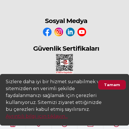
Sosyal Medya
Güvenlik Sertifikaları
Sizlere daha iyi bir hizmet sunabilmek ve
Tamam
sitemizden en verimli şekilde
2022
www.fiyatdeposu.com
Altera Bilgi Teknolojileri LTD. ŞTİ. Her
faydalanmanızı sağlamak için çerezleri
Hakkı Saklıdır.
kullanıyoruz. Sitemizi ziyaret ettiğinizde
Gizlilik ve KVKK Aydınlatma Metni
Kullanım Sözleşmesi
bu çerezleri kabul etmiş sayılırsınız.
Ayrıntılı bilgi için tıklayın...