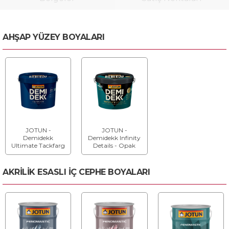
AHŞAP YÜZEY BOYALARI
JOTUN -
JOTUN -
Demidekk
Demidekk Infinity
Ultimate Tackfarg
Details - Opak
- Opak Dış Cephe
Ahşap Koruyucu
Boyası
AKRİLİK ESASLI İÇ CEPHE BOYALARI