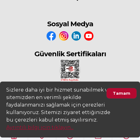
Sosyal Medya
Güvenlik Sertifikaları
Sizlere daha iyi bir hizmet sunabilmek ve
Tamam
sitemizden en verimli şekilde
2022
www.fiyatdeposu.com
Altera Bilgi Teknolojileri LTD. ŞTİ. Her
faydalanmanızı sağlamak için çerezleri
Hakkı Saklıdır.
kullanıyoruz. Sitemizi ziyaret ettiğinizde
Ürünleri Filtrele
Gizlilik ve KVKK Aydınlatma Metni
Kullanım Sözleşmesi
bu çerezleri kabul etmiş sayılırsınız.
Ayrıntılı bilgi için tıklayın...