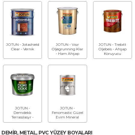
JOTUN - Jotashield
JOTUN - Vısır
JOTUN - Trebıtt
Clear - Vernik
Oljegrunning Klar
Oljebeis - Ahşap
- Ham Ahşap
Koruyucu
Astarı
JOTUN -
JOTUN -
Demıdekk
Fenomastic Güzel
Terrasslasyr -
Evim Mineral
Vernik
Şeffaf Koruyucu -
İç Cephe
Kaplaması
DEMİR, METAL, PVC YÜZEY BOYALARI