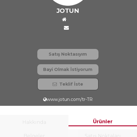
JOTUN
Satış Noktasıyım
Bayi Olmak İstiyorum
Teklif İste
www.jotun.com/tr-TR
Ürünler
Hakkında
Belgeler
Satış Noktaları