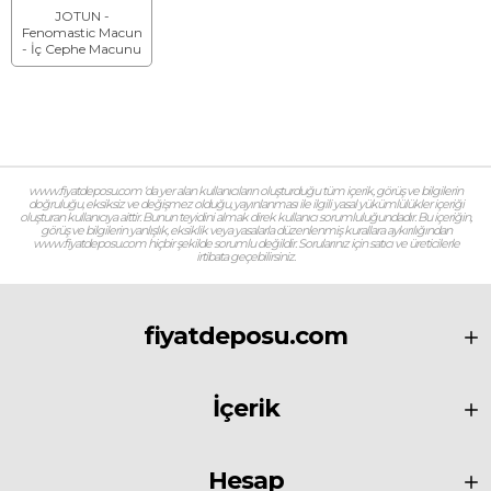
JOTUN -
Fenomastic Macun
- İç Cephe Macunu
www.fiyatdeposu.com ‘da yer alan kullanıcıların oluşturduğu tüm içerik, görüş ve bilgilerin
doğruluğu, eksiksiz ve değişmez olduğu, yayınlanması ile ilgili yasal yükümlülükler içeriği
oluşturan kullanıcıya aittir. Bunun teyidini almak direk kullanıcı sorumluluğundadır. Bu içeriğin,
görüş ve bilgilerin yanlışlık, eksiklik veya yasalarla düzenlenmiş kurallara aykırılığından
www.fiyatdeposu.com hiçbir şekilde sorumlu değildir. Sorularınız için satıcı ve üreticilerle
irtibata geçebilirsiniz.
fiyatdeposu.com
İçerik
Hesap