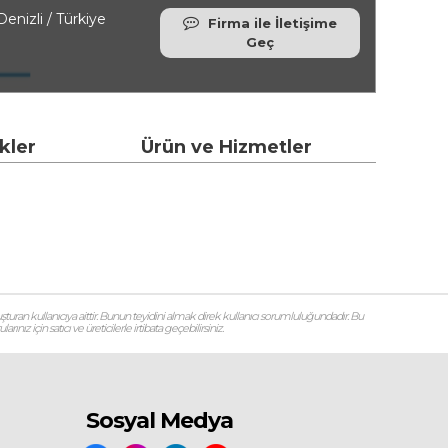
izli / Türkiye
Firma ile İletişime
Geç
ikler
Ürün ve Hizmetler
şturan kullanıcıya aittir. Bunun teyidini almak direk kullanıcı sorumluluğundadır. Bu
ız için satıcı ve üreticilerle irtibata geçebilirsiniz.
Sosyal Medya