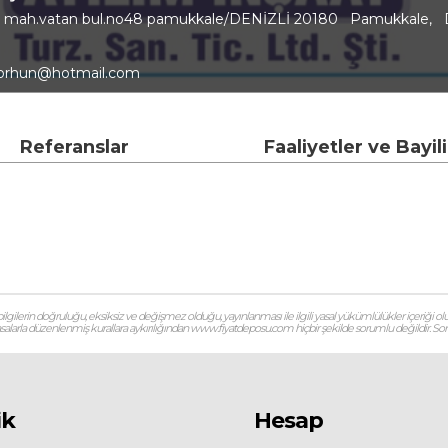
 mah.vatan bul.no48 pamukkale/DENİZLİ 20180 Pamukkale, Den
orhun@hotmail.com
Referanslar
Faaliyetler ve Bayil
gilerin doğruluğu, eksiksiz ve değişmez olduğu, yayınlanması ile ilgili yasal yükümlülükler içeriği olu
 yasalarla düzenlenmiş kurallara aykırılığından www.fiyatdeposu.com hiçbir şekilde sorumlu değildir. Soruların
ik
Hesap