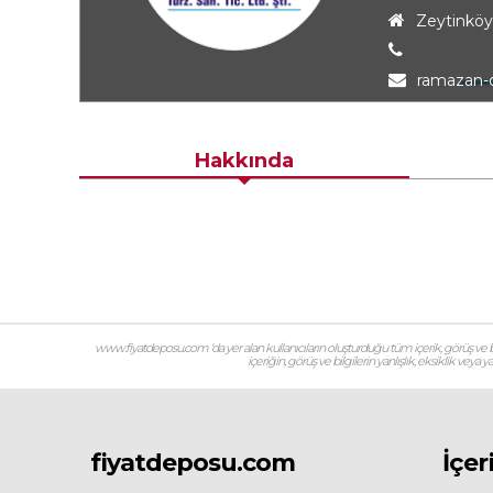
Zeytinköy
ramazan-
Hakkında
www.fiyatdeposu.com ‘da yer alan kullanıcıların oluşturduğu tüm içerik, görüş ve bil
içeriğin, görüş ve bilgilerin yanlışlık, eksiklik veya
fiyatdeposu.com
İçer