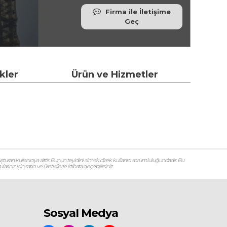
Firma ile İletişime
Geç
ikler
Ürün ve Hizmetler
şturan kullanıcıya aittir. Bunun teyidini almak direk kullanıcı sorumluluğundadır. Bu
ız için satıcı ve üreticilerle irtibata geçebilirsiniz.
Sosyal Medya