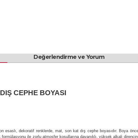
Değerlendirme ve Yorum
K DIŞ CEPHE BOYASI
yon esaslı, dekoratif renklerde, mat, son kat dış cephe boyasıdır. Boya önce
lik formülasyonu ile zorlu atmosfer koşullarına dayanıklı, yüksek alkali dire