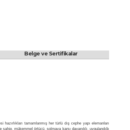
Belge ve Sertifikalar
si hazırlıkları tamamlanmış her türlü dış cephe yapı elemanları
ncine sahip, mükemmel örtücü, solmaya karşı dayanıklı, uygulandığı