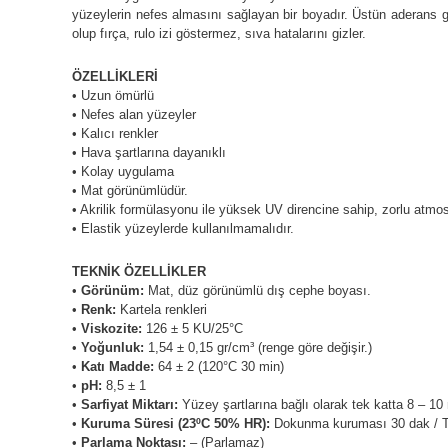
yüzeylerin nefes almasını sağlayan bir boyadır. Üstün aderans gü
olup fırça, rulo izi göstermez, sıva hatalarını gizler.
ÖZELLİKLERİ
• Uzun ömürlü
• Nefes alan yüzeyler
• Kalıcı renkler
• Hava şartlarına dayanıklı
• Kolay uygulama
• Mat görünümlüdür.
• Akrilik formülasyonu ile yüksek UV direncine sahip, zorlu atmos
• Elastik yüzeylerde kullanılmamalıdır.
TEKNİK ÖZELLİKLER
•
Görünüm:
Mat, düz görünümlü dış cephe boyası.
•
Renk:
Kartela renkleri
•
Viskozite:
126 ± 5 KU/25°C
•
Yoğunluk:
1,54 ± 0,15 gr/cm³ (renge göre değişir.)
•
Katı Madde:
64 ± 2 (120°C 30 min)
•
pH:
8,5 ± 1
•
Sarfiyat Miktarı:
Yüzey şartlarına bağlı olarak tek katta 8 – 10 
•
Kuruma Süresi (23ºC 50% HR):
Dokunma kuruması 30 dak / Ta
•
Parlama Noktası:
– (Parlamaz)