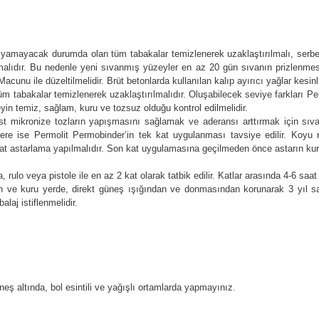
şıyamayacak durumda olan tüm tabakalar temizlenerek uzaklaştırılmalı, serb
alıdır. Bu nedenle yeni sıvanmış yüzeyler en az 20 gün sıvanın prizlenmesi
nu ile düzeltilmelidir. Brüt betonlarda kullanılan kalıp ayırıcı yağlar kesinli
 tabakalar temizlenerek uzaklaştırılmalıdır. Oluşabilecek seviye farkları 
n temiz, sağlam, kuru ve tozsuz olduğu kontrol edilmelidir.
t mikronize tozların yapışmasını sağlamak ve aderansı arttırmak için sıv
re ise Permolit Permobinder’in tek kat uygulanması tavsiye edilir. Koyu r
k kat astarlama yapılmalıdır. Son kat uygulamasına geçilmeden önce astarın k
ulo veya pistole ile en az 2 kat olarak tatbik edilir. Katlar arasında 4-6 saat 
 ve kuru yerde, direkt güneş ışığından ve donmasından korunarak 3 yıl sakla
laj istiflenmelidir.
eş altında, bol esintili ve yağışlı ortamlarda yapmayınız.