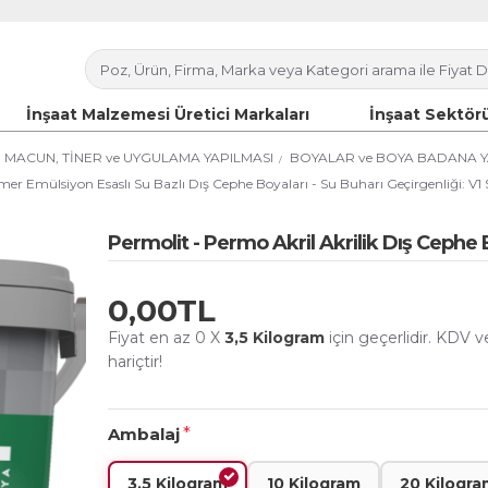
İnşaat Malzemesi Üretici Markaları
İnşaat Sektörü
R, MACUN, TİNER ve UYGULAMA YAPILMASI
BOYALAR ve BOYA BADANA Y
mer Emülsiyon Esaslı Su Bazlı Dış Cephe Boyaları - Su Buharı Geçirgenliği: V1 Sın
Permolit - Permo Akril Akrilik Dış Cephe 
0,00TL
Fiyat en az 0 X
3,5 Kilogram
için geçerlidir. KDV v
hariçtir!
Ambalaj
3,5 Kilogram
10 Kilogram
20 Kilogra