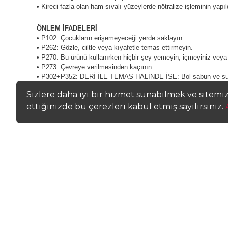
• Kireci fazla olan ham sıvalı yüzeylerde nötralize işleminin yap
ÖNLEM İFADELERİ
• P102: Çocukların erişemeyeceği yerde saklayın.
• P262: Gözle, ciltle veya kıyafetle temas ettirmeyin.
• P270: Bu ürünü kullanırken hiçbir şey yemeyin, içmeyiniz veya
• P273: Çevreye verilmesinden kaçının.
• P302+P352: DERİ İLE TEMAS HALİNDE İSE: Bol sabun ve su i
• P305+P351+P338: GÖZ İLE TEMASI HALİNDE: Su ile birkaç dakik
Sizlere daha iyi bir hizmet sunabilmek ve sitemi
ettiğinizde bu çerezleri kabul etmiş sayılırsınız.
5-kloro-2-metil-4-izotiazolin-3-on ve 2-metil-2H-izotiazol-3-on (Cas
Ürün ve hizmetlere ait açıklama metinleri ve fotoğraflar bilgilendirme v
konusunda teyit alınız.
www.fiyatdeposu.com
sitedeki gerçek ürün ve tedari
kullanıcıların daha sağlıklı alışveriş yapabilmeleri adına, fiyatdeposu.com 
kapora ödememeye özen gösteriniz. İlan sahiplerinin ilan sayfalarında beli
olmadığını düşünüyorsanı
BENZER ÜRÜNLER