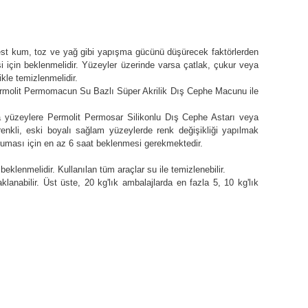
est kum, toz ve yağ gibi yapışma gücünü düşürecek faktörlerden
 için beklenmelidir. Yüzeyler üzerinde varsa çatlak, çukur veya
kle temizlenmelidir.
Permolit Permomacun Su Bazlı Süper Akrilik Dış Cephe Macunu ile
a yüzeylere Permolit Permosar Silikonlu Dış Cephe Astarı veya
enkli, eski boyalı sağlam yüzeylerde renk değişikliği yapılmak
uruması için en az 6 saat beklenmesi gerekmektedir.
beklenmelidir. Kullanılan tüm araçlar su ile temizlenebilir.
nabilir. Üst üste, 20 kg'lık ambalajlarda en fazla 5, 10 kg'lık