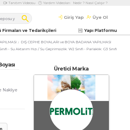
Tanıtım Videosu
Yardım Videoları
Nedir ? Nasıl Çalışır ?
Giriş Yap
Üye Ol
 Firmaları ve Tedarikçileri
Yapı Platformu
APILMASI
DIŞ CEPHE BOYALARI ve BOYA BADANA YAPILMASI
ıfı - Su Aktarım Hızı / Su Geçirimsizlik: W2 Sınıfı - Parlaklık: G3 Sınıfı
Boyası
Üretici Marka
e Nakliye
m