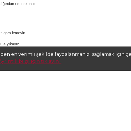
ıldığından emin olunuz.
 sigara içmeyin.
le yıkayın.
a dikkatlice durulayın. Takılı ve yapması kolaysa, kontak lensleri çıkart
zden en verimli şekilde faydalanmanızı sağlamak için çer
Ayrıntılı bilgi için tıklayın...
 No:55965-84-9) içerir. Alerjik reaksiyona yol açabilir.
e poz numarasına uygunluk durumunu belirtmek için yapılan özet değerlendirmelerdir.
kçi beyanları arasındaki farklılıklardan sorumlu tutulamaz. Görsellerdeki renkler ve ürü
içeriğinde bulunan satıcı ve tedarikçiler ile yapacağınız alışverişlerde, satın almak
rttiği herhangi bir bilgi ya da görselin gerçeği yansıtmadığını düşünüyorsanız veya i
z, lütfen iletişim bölümünde bulunan mail ya da telefon numaralarından
www.fiyat