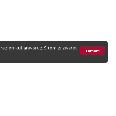
ın. Durulamaya devam edin.
ezleri kullanıyoruz. Sitemizi ziyaret
Tamam
 Üretici veya hizmet sağlayıcı ile direk iletişime geçerek size uygunluğu
n özellikleri orijinal’inden farklılık gösterebilir.Kendi güvenliğiniz ve diğer
 istediğiniz ürün veya hizmeti teslim almadan ön ödeme yapmamaya, avans ya da
lan sahiplerinin panel sayfalarında, hesap profillerindeki bilgilerin doğru
deposu.com
a bilgi veriniz.