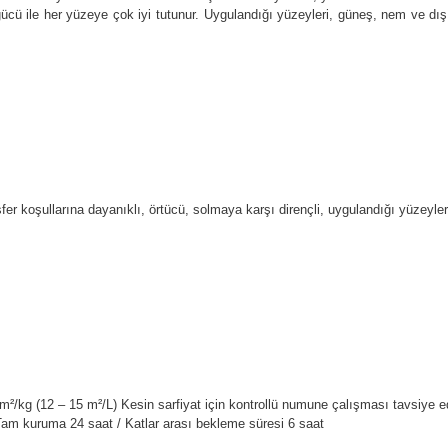
cü ile her yüzeye çok iyi tutunur. Uygulandığı yüzeyleri, güneş, nem ve dış 
fer koşullarına dayanıklı, örtücü, solmaya karşı dirençli, uygulandığı yüzeyle
m²/kg (12 – 15 m²/L) Kesin sarfiyat için kontrollü numune çalışması tavsiye edi
m kuruma 24 saat / Katlar arası bekleme süresi 6 saat