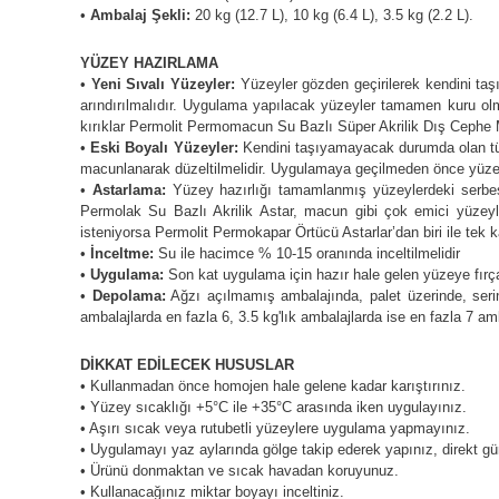
•
Ambalaj Şekli:
20 kg (12.7 L), 10 kg (6.4 L), 3.5 kg (2.2 L).
YÜZEY HAZIRLAMA
•
Yeni Sıvalı Yüzeyler:
Yüzeyler gözden geçirilerek kendini ta
arındırılmalıdır. Uygulama yapılacak yüzeyler tamamen kuru olm
kırıklar Permolit Permomacun Su Bazlı Süper Akrilik Dış Cephe Macu
•
Eski Boyalı Yüzeyler:
Kendini taşıyamayacak durumda olan tüm
macunlanarak düzeltilmelidir. Uygulamaya geçilmeden önce yüzeyi
•
Astarlama:
Yüzey hazırlığı tamamlanmış yüzeylerdeki serbes
Permolak Su Bazlı Akrilik Astar, macun gibi çok emici yüzeyle
isteniyorsa Permolit Permokapar Örtücü Astarlar’dan biri ile te
•
İnceltme:
Su ile hacimce % 10-15 oranında inceltilmelidir
•
Uygulama:
Son kat uygulama için hazır hale gelen yüzeye fırça, r
•
Depolama:
Ağzı açılmamış ambalajında, palet üzerinde, serin
ambalajlarda en fazla 6, 3.5 kg'lık ambalajlarda ise en fazla 7 amba
DİKKAT EDİLECEK HUSUSLAR
• Kullanmadan önce homojen hale gelene kadar karıştırınız.
• Yüzey sıcaklığı +5°C ile +35°C arasında iken uygulayınız.
• Aşırı sıcak veya rutubetli yüzeylere uygulama yapmayınız.
• Uygulamayı yaz aylarında gölge takip ederek yapınız, direkt gün
• Ürünü donmaktan ve sıcak havadan koruyunuz.
• Kullanacağınız miktar boyayı inceltiniz.