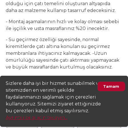
olduğu için çatı temelini oluşturan altyapıda
daha az malzeme kullanıp tasarruf edeceksiniz.
- Montaj aşamalarının hızlı ve kolay olması sebebi
ile işçilik ve usta masraflarınız %20 inecektir.
- Su geçirmez özelliği sayesinde, normal
kiremitlerde çatı altına konulan su geçirmez
membranlara ihtiyacınız kalmayacak. -Uzun
ömürlülüğü sayesinde çatı aktrması yapmayacak
ve büyük masraflardan kurtulmuş olacaksınız.
Sizlere daha iyi bir hizmet sunabilmek ve
Tamam
sitemizden en verimli şekilde
Değerlendirme ve Yorum
faydalanmanızı sağlamak için çerezleri
kullanıyoruz. Sitemizi ziyaret ettiğinizde
Belge ve Sertifikalar
bu çerezleri kabul etmiş sayılırsınız.
Ayrıntılı bilgi için tıklayın...
Teklif Al!
Satıcıyım!
Tüm Tedarikçiler
Tekliflere Bak!