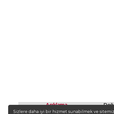
Açıklama
Değ
Sizlere daha iyi bir hizmet sunabilmek ve sitemi