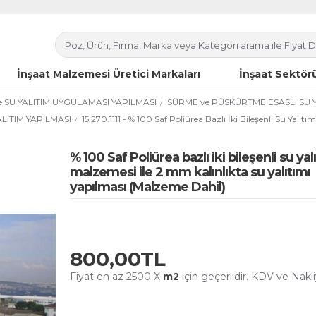
İnşaat Malzemesi Üretici Markaları
İnşaat Sektörü
e SU YALITIM UYGULAMASI YAPILMASI
SÜRME ve PÜSKÜRTME ESASLI SU Y
LITIM YAPILMASI
15.270.1111 - % 100 Saf Poliürea Bazlı İki Bileşenli Su Yalı
% 100 Saf Poliürea bazlı iki bileşenli su yal
malzemesi ile 2 mm kalınlıkta su yalıtımı
yapılması (Malzeme Dahil)
800,00TL
Fiyat en az 2500 X
m2
için geçerlidir. KDV ve Nakliy