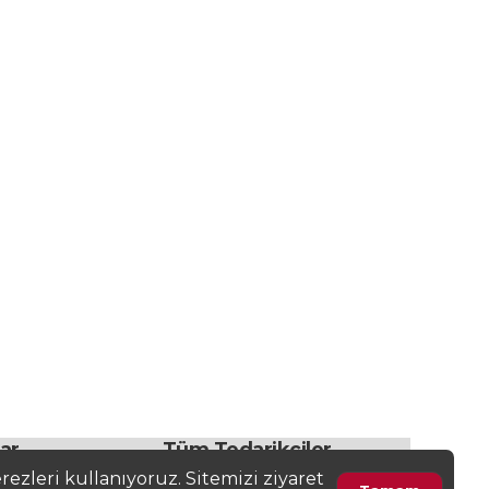
lar
Tüm Tedarikçiler
ezleri kullanıyoruz. Sitemizi ziyaret