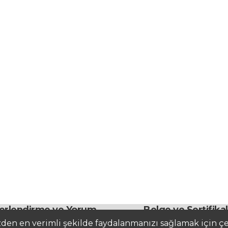
erlendirme ve Yorum
Belge ve Sertifika
zden en verimli şekilde faydalanmanızı sağlamak için çer