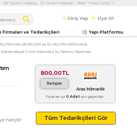
Tanıtım Videosu
Yardım Videoları
Nedir ? Nasıl Çalışır ?
Giriş Yap
Üye Ol
 Firmaları ve Tedarikçileri
Yapı Platformu
ALITIM MALZEMELERİ ve SU YALITIM YAPILMASI
tım Malzemesiyle 2 mm Kalınlıkta Su Yalıtımı Yapılması
ıtım
800,00TL
İletişim
Aras Mimarlık
Fiyat en az
0 Adet
için geçerlidir.
Tüm Tedarikçileri Gör
e hariçtir!