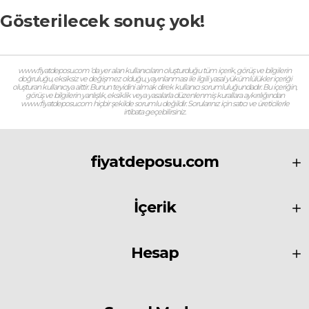
Gösterilecek sonuç yok!
www.fiyatdeposu.com ‘da yer alan kullanıcıların oluşturduğu tüm içerik, görüş ve bilgilerin
doğruluğu, eksiksiz ve değişmez olduğu, yayınlanması ile ilgili yasal yükümlülükler içeriği
oluşturan kullanıcıya aittir. Bunun teyidini almak direk kullanıcı sorumluluğundadır. Bu içeriğin,
görüş ve bilgilerin yanlışlık, eksiklik veya yasalarla düzenlenmiş kurallara aykırılığından
www.fiyatdeposu.com hiçbir şekilde sorumlu değildir. Sorularınız için satıcı ve üreticilerle
irtibata geçebilirsiniz.
fiyatdeposu.com
İçerik
Hesap