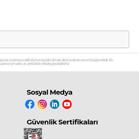
şturan kullanıcıya aittir. Bunun teyidini almak direk kullanıcı sorumluluğundadır. Bu
ız için satıcı ve üreticilerle irtibata geçebilirsiniz.
Sosyal Medya
Güvenlik Sertifikaları