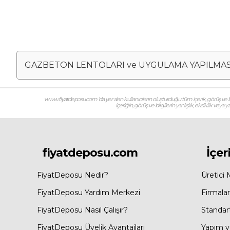
GAZBETON LENTOLARI ve UYGULAMA YAPILMAS
www.fiyatdeposu.com ‘da yer alan kullanıcıların oluşturduğu tüm içerik, görüş ve bil
içeriğin, görüş ve bilgilerin yanlışlık, eksiklik veya
fiyatdeposu.com
İçer
FiyatDeposu Nedir?
Üretici 
FiyatDeposu Yardım Merkezi
Firmalar
FiyatDeposu Nasıl Çalışır?
Standar
FiyatDeposu Üyelik Avantajları
Yapım ve