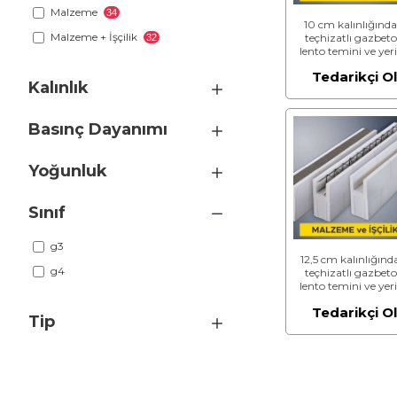
Malzeme
34
10 cm kalınlığında
Malzeme + İşçilik
teçhizatlı gazbet
32
lento temini ve yer
konulması (3,50
Tedarikçi O
N/mm² ve 500 kg/
Kalınlık
(Malzeme Dahil)
Basınç Dayanımı
Yoğunluk
Sınıf
g3
12,5 cm kalınlığınd
g4
teçhizatlı gazbet
lento temini ve yer
konulması (3,50
Tedarikçi O
N/mm² ve 500 kg/
Tip
(Malzeme Dahil)