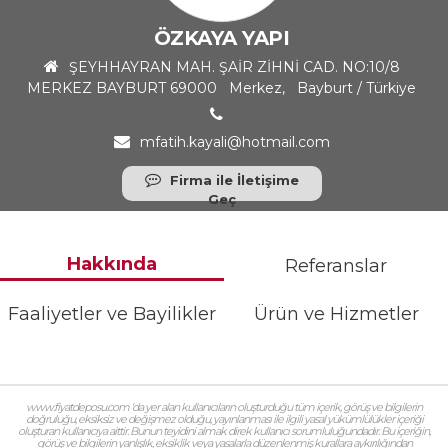
ÖZKAYA YAPI
ŞEYHHAYRAN MAH. ŞAİR ZİHNİ CAD. NO:10/8
MERKEZ BAYBURT 69000 Merkez, Bayburt / Türkiye
mfatih.kayali@hotmail.com
Firma ile İletişime
Geç
Hakkında
Referanslar
Faaliyetler ve Bayilikler
Ürün ve Hizmetler
www.fiyatdeposu.com ‘da yer alan kullanıcıların oluşturduğu tüm içerik, görüş ve bilgilerin
doğruluğu, eksiksiz ve değişmez olduğu, yayınlanması ile ilgili yasal yükümlülükler içeriği
oluşturan kullanıcıya aittir. Bunun teyidini almak direk kullanıcı sorumluluğundadır. Bu içeriğin,
görüş ve bilgilerin yanlışlık, eksiklik veya yasalarla düzenlenmiş kurallara aykırılığından