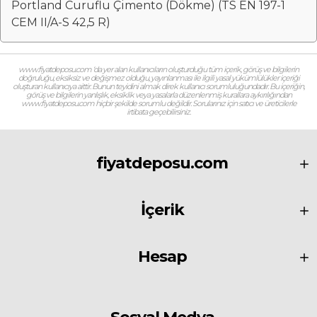
Portland Curuflu Çimento (Dökme) (TS EN 197-1
CEM II/A-S 42,5 R)
www.fiyatdeposu.com ‘da yer alan kullanıcıların oluşturduğu tüm içerik, görüş ve bilgilerin
doğruluğu, eksiksiz ve değişmez olduğu, yayınlanması ile ilgili yasal yükümlülükler içeriği
oluşturan kullanıcıya aittir. Bunun teyidini almak direk kullanıcı sorumluluğundadır. Bu içeriğin,
görüş ve bilgilerin yanlışlık, eksiklik veya yasalarla düzenlenmiş kurallara aykırılığından
www.fiyatdeposu.com hiçbir şekilde sorumlu değildir. Sorularınız için satıcı ve üreticilerle
irtibata geçebilirsiniz.
fiyatdeposu.com
İçerik
Hesap