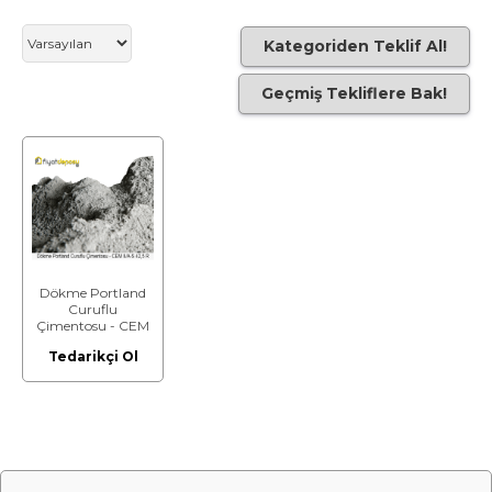
Kategoriden Teklif Al!
Geçmiş Tekliflere Bak!
Dökme Portland
Curuflu
Çimentosu - CEM
II/A-S 42,5 R
Tedarikçi Ol